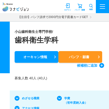
マナビジョン
検索
ログイン
パンフ・願書
【注目!】パンフ請求で2000円分電子図書カードGET
小山歯科衛生士専門学校/
歯科衛生学科
オーキャン情報
パンフ・願書
候補校
に追加
募集人数 40人 (40人)
めざせる職業
学費
（初年度納入金）
アクセス情報