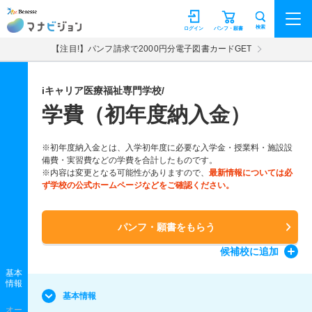
マナビジョン
検索
ログイン
パンフ・願書
【注目!】パンフ請求で2000円分電子図書カードGET
iキャリア医療福祉専門学校/
学費（初年度納入金）
※初年度納入金とは、入学初年度に必要な入学金・授業料・施設設
備費・実習費などの学費を合計したものです。
※内容は変更となる可能性がありますので、
最新情報については必
ず学校の公式ホームページなどをご確認ください。
パンフ・願書をもらう
候補校
に追加
基本
情報
基本情報
オー