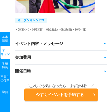
オープンキャンパス
・08/20(木)
・08/23(日)
・09/12(土)
・09/27(日)
・10/04(日)
基本
情報
イベント内容・メッセージ
オー
キャン
参加費用
学校
特長
開催日時
卒業生
の
仕事
＼少しでも気になったら、まずは体験！／
学費
今すぐイベントを予約する