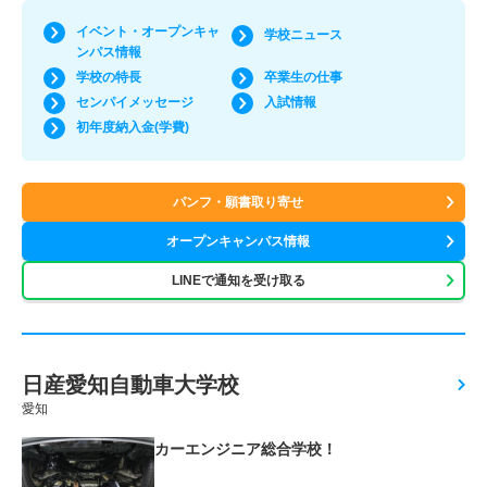
イベント・オープンキャ
学校ニュース
ンパス情報
学校の特長
卒業生の仕事
センパイメッセージ
入試情報
初年度納入金(学費)
パンフ・願書取り寄せ
オープンキャンパス情報
LINEで通知を受け取る
日産愛知自動車大学校
愛知
カーエンジニア総合学校！