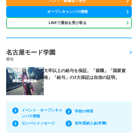
パンフ・願書取り寄せ
オープンキャンパス情報
LINEで通知を受け取る
名古屋モード学園
愛知
大卒以上の給与を保証。「就職」「国家資
格」「給与」の3大保証は自信の証明。
イベント・オープンキャ
学校の特長
ンパス情報
センパイメッセージ
初年度納入金(学費)