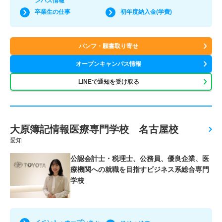
ンパス情報
卒業生の仕事
初年度納入金(学費)
パンフ・願書取り寄せ
オープンキャンパス情報
LINEで通知を受け取る
大原簿記情報医療専門学校 名古屋校
愛知
公認会計士・税理士、公務員、優良企業、医
療機関への就職を目指すビジネス系総合専門
学校