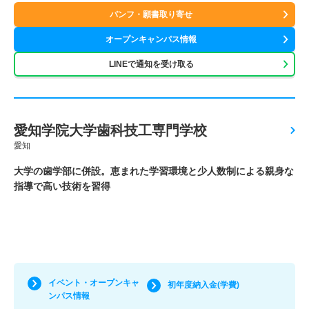
パンフ・願書取り寄せ
オープンキャンパス情報
LINEで通知を受け取る
愛知学院大学歯科技工専門学校
愛知
大学の歯学部に併設。恵まれた学習環境と少人数制による親身な
指導で高い技術を習得
イベント・オープンキャ
初年度納入金(学費)
ンパス情報