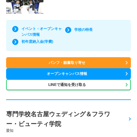
イベント・オープンキャ
学校の特長
ンパス情報
初年度納入金(学費)
パンフ・願書取り寄せ
オープンキャンパス情報
LINEで通知を受け取る
専門学校名古屋ウェディング＆フラワ
ー・ビューティ学院
愛知