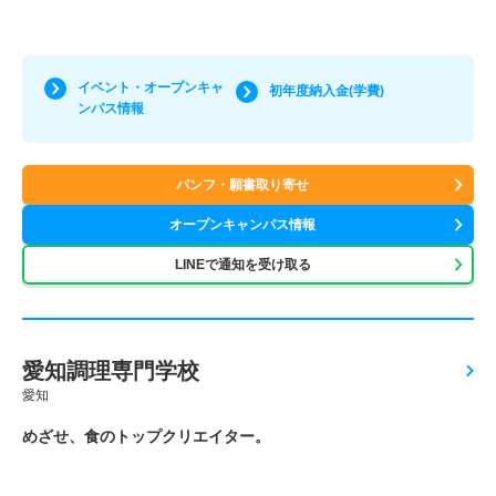
イベント・オープンキャ
初年度納入金(学費)
ンパス情報
パンフ・願書取り寄せ
オープンキャンパス情報
LINEで通知を受け取る
愛知調理専門学校
愛知
めざせ、食のトップクリエイター。