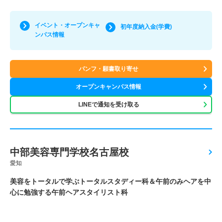
イベント・オープンキャ
初年度納入金(学費)
ンパス情報
パンフ・願書取り寄せ
オープンキャンパス情報
LINEで通知を受け取る
中部美容専門学校名古屋校
愛知
美容をトータルで学ぶトータルスタディー科＆午前のみヘアを中
心に勉強する午前ヘアスタイリスト科