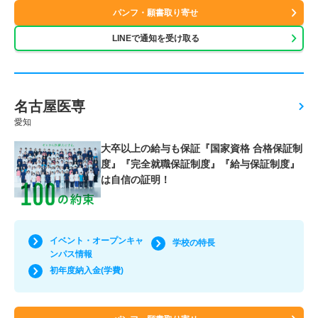
パンフ・願書取り寄せ
LINEで通知を受け取る
名古屋医専
愛知
大卒以上の給与も保証『国家資格 合格保証制
度』『完全就職保証制度』『給与保証制度』
は自信の証明！
イベント・オープンキャ
学校の特長
ンパス情報
初年度納入金(学費)