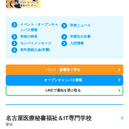
イベント・オープンキャ
学校ニュース
ンパス情報
学校の特長
卒業生の仕事
センパイメッセージ
入試情報
初年度納入金(学費)
パンフ・願書取り寄せ
オープンキャンパス情報
LINEで通知を受け取る
名古屋医療秘書福祉＆IT専門学校
愛知