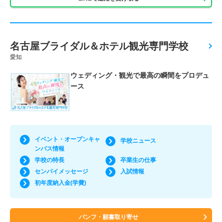
名古屋ブライダル＆ホテル観光専門学校
愛知
ウェディング・観光で最高の瞬間をプロデュ
ース
イベント・オープンキャ
学校ニュース
ンパス情報
学校の特長
卒業生の仕事
センパイメッセージ
入試情報
初年度納入金(学費)
パンフ・願書取り寄せ