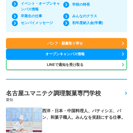
イベント・オープンキャ
学校の特長
ンパス情報
卒業生の仕事
みんなのクラス
センパイメッセージ
初年度納入金(学費)
パンフ・願書取り寄せ
オープンキャンパス情報
LINEで通知を受け取る
名古屋ユマニテク調理製菓専門学校
愛知
西洋・日本・中国料理人、パティシエ、パ
ン、和菓子職人。みんなを笑顔にする仕事。