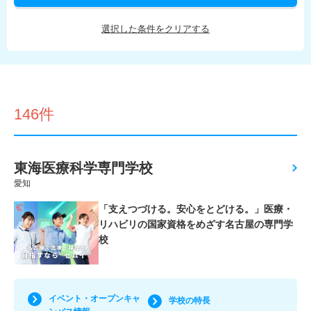
選択した条件をクリアする
146件
東海医療科学専門学校
愛知
「支えつづける。安心をとどける。」医療・
リハビリの国家資格をめざす名古屋の専門学
校
イベント・オープンキャ
学校の特長