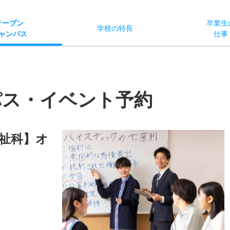
オー
プン
卒業生
学校
の
特長
ャン
パス
仕事
パス・イベント予約
祉科】オ