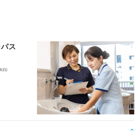
ンパス
4(日)