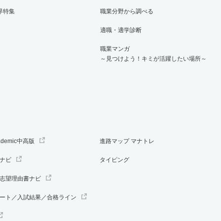
界特集
職業分野から調べる
適職・適学診断
職業マンガ
～見つけよう！キミが活躍したい場所～
ademic中高版
進路マップ マナトレ
ナビ
タイピング
志望理由書ナビ
ート／入試結果／合格ライン