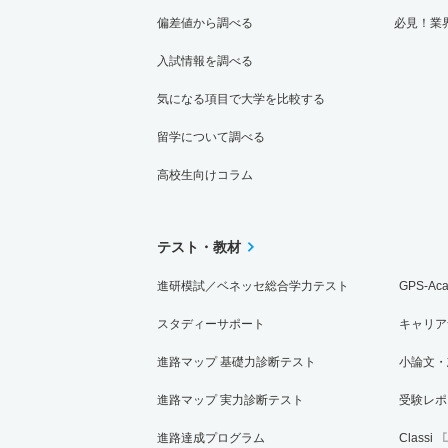
偏差値から調べる
必見！業
入試情報を調べる
気になる項目で大学を比較する
留学について調べる
高校生向けコラム
テスト・教材
進研模試／ベネッセ総合学力テスト
GPS-Ac
スタディーサポート
キャリア
進路マップ 基礎力診断テスト
小論文・
進路マップ 実力診断テスト
受験レポ
進路達成プログラム
Classi