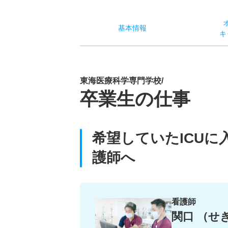
基本
情報
キ
東海医療科学専門学校/
卒業生の仕事
希望していたICU
護師へ
看護師
関口 （せ