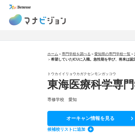
マナビジョン
ホーム
専門学校を調べる
愛知県の専門学校一覧
希望していたICUに入職。急性期を学び、将来は認
トウカイイリョウカガクセンモンガッコウ
東海医療科学専門
専修学校 愛知
オーキャン情報
を見る
候補校
リスト
に追加