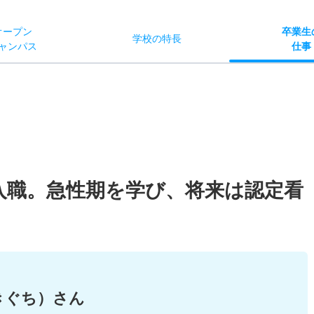
オー
プン
卒業生
学校
の
特長
ャン
パス
仕事
に入職。急性期を学び、将来は認定看
きぐち）さん