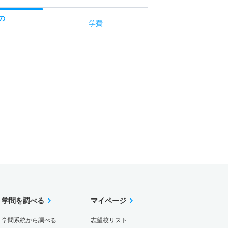
の
学費
学問を調べる
マイページ
学問系統から調べる
志望校リスト