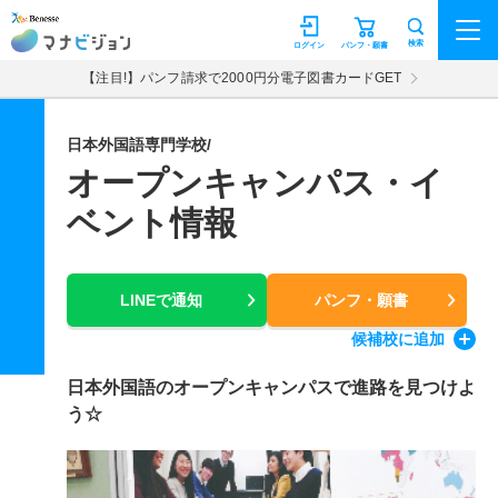
マナビジョン
検索
ログイン
パンフ・願書
【注目!】パンフ請求で2000円分電子図書カードGET
日本外国語専門学校/
オープンキャンパス・イ
ベント情報
LINEで通知
パンフ・願書
候補校
に追加
日本外国語のオープンキャンパスで進路を見つけよ
う☆