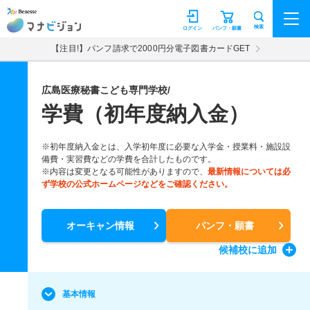
マナビジョン
検索
ログイン
パンフ・願書
【注目!】パンフ請求で2000円分電子図書カードGET
広島医療秘書こども専門学校/
学費（初年度納入金）
※初年度納入金とは、入学初年度に必要な入学金・授業料・施設設
備費・実習費などの学費を合計したものです。
※内容は変更となる可能性がありますので、
最新情報については必
ず学校の公式ホームページなどをご確認ください。
オーキャン情報
パンフ・願書
候補校
に追加
基本情報