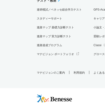
テスト・教材
進研模試／ベネッセ総合学力テスト
GPS-Ac
スタディーサポート
キャリア
進路マップ 基礎力診断テスト
小論文・
進路マップ 実力診断テスト
受験レポ
進路達成プログラム
Classi
マナビジョン ポートフォリオ
グロース
マナビジョンのご案内
利用規約
よくある