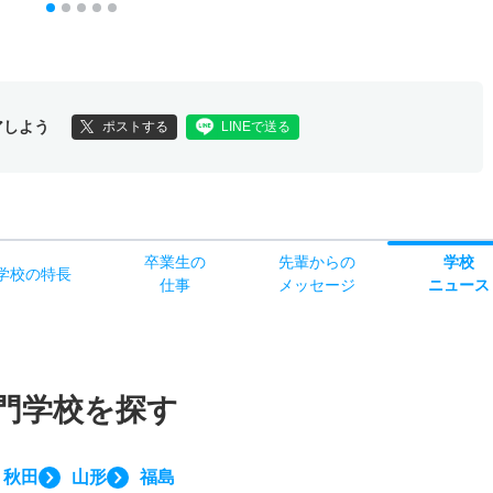
アしよう
ポストする
LINEで送る
卒業生の
先輩からの
学校
学校
の
特長
仕事
メッセージ
ニュース
門学校を探す
秋田
山形
福島