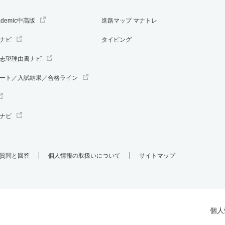
ademic中高版
進路マップ マナトレ
ナビ
タイピング
志望理由書ナビ
ート／入試結果／合格ライン
ナビ
質問と回答
個人情報の取扱いについて
サイトマップ
個人