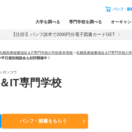
パンフ・願
大学を調べる
専門学校を調べる
オーキャン
【注目!】パンフ請求で2000円分電子図書カードGET
札幌医療秘書福祉＆IT専門学校の学校基本情報
札幌医療秘書福祉＆IT専門学校の
や平日個別相談会も好評開催中！
ンガッコウ
＆IT専門学校
パンフ・願書
をもらう