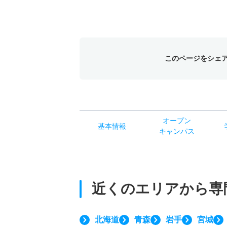
このページをシェ
オー
プン
基本
情報
キャン
パス
近くのエリアから
専
北海道
青森
岩手
宮城