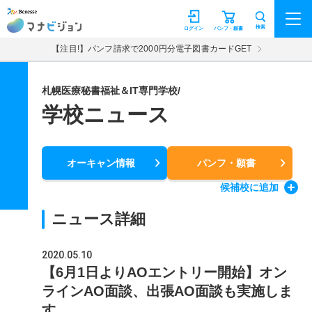
マナビジョン
検索
ログイン
パンフ・願書
【注目!】パンフ請求で2000円分電子図書カードGET
札幌医療秘書福祉＆IT専門学校/
学校ニュース
オーキャン情報
パンフ・願書
候補校
に追加
ニュース詳細
2020.05.10
【6月1日よりAOエントリー開始】オン
ラインAO面談、出張AO面談も実施しま
す。