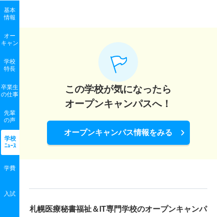
基本
情報
オー
キャン
学校
特長
卒業生
この学校が気になったら
の
仕事
オープンキャンパスへ！
先輩
の声
オープンキャンパス情報をみる
学校
ﾆｭｰｽ
学費
入試
札幌医療秘書福祉＆IT専門学校の
オープンキャンパ