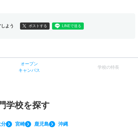
アしよう
ポストする
LINEで送る
オー
プン
学校
の
特長
キャン
パス
門学校を探す
大分
宮崎
鹿児島
沖縄