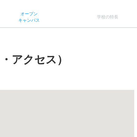
オー
プン
学校
の
特長
キャン
パス
図・アクセス）