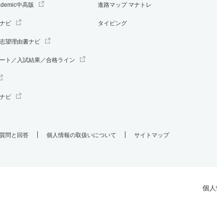
ademic中高版
進路マップ マナトレ
ナビ
タイピング
志望理由書ナビ
ート／入試結果／合格ライン
ナビ
質問と回答
個人情報の取扱いについて
サイトマップ
個人
.