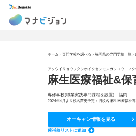
マナビジョン
ホーム
専門学校を調べる
福岡県の専門学校一覧
アソウイリョウフクシホイクセンモンガッコウ フク
麻生医療福祉&保
専修学校(職業実践専門課程を設置) 福岡
2024年4月より校名変更予定：旧校名 麻生医療福祉専
オーキャン情報
を見る
候補校
リスト
に追加