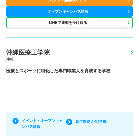
パンフ・願書取り寄せ
オープンキャンパス情報
LINEで通知を受け取る
沖縄医療工学院
沖縄
医療とスポーツに特化した専門職業人を育成する学校
イベント・オープンキャ
初年度納入金(学費)
ンパス情報