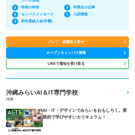
ンパス情報
学校の特長
卒業生の仕事
センパイメッセージ
入試情報
初年度納入金(学費)
パンフ・願書取り寄せ
オープンキャンパス情報
LINEで通知を受け取る
沖縄みらいAI＆IT専門学校
沖縄
AI・IT・デザインでみらいをおもしろく。実
践的で学びやすいカリキュラム！