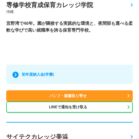
専修学校育成保育カレッジ学院
沖縄
宜野湾で40年。園が隣接する実践的な環境と、夜間部も選べる柔
軟な学びで高い就職率を誇る保育専門学校。
初年度納入金(学費)
パンフ・願書取り寄せ
LINEで通知を受け取る
サイテクカレッジ美浜