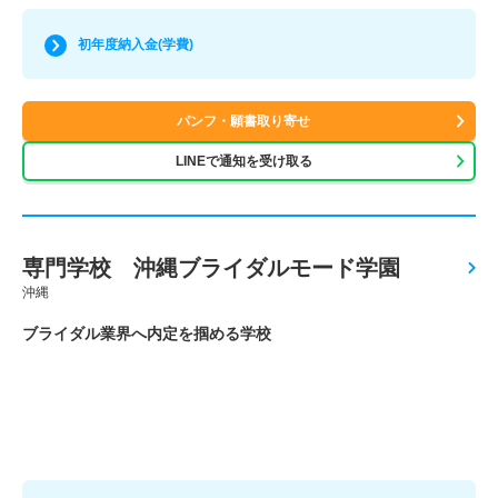
初年度納入金(学費)
パンフ・願書取り寄せ
LINEで通知を受け取る
専門学校 沖縄ブライダルモード学園
沖縄
ブライダル業界へ内定を掴める学校