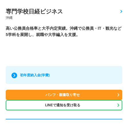
専門学校日経ビジネス
沖縄
高い公務員合格率と大手内定実績。沖縄で公務員・IT・観光など
5学科を展開し、就職や大学編入を支援。
初年度納入金(学費)
パンフ・願書取り寄せ
LINEで通知を受け取る