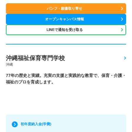
パンフ・願書取り寄せ
オープンキャンパス情報
LINEで通知を受け取る
沖縄福祉保育専門学校
沖縄
77年の歴史と実績。充実の支援と実践的な教育で、保育・介護・
福祉のプロを育成します。
初年度納入金(学費)