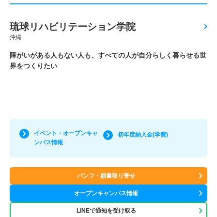
琉球リハビリテーション学院
沖縄
障がいがある人もない人も、すべての人が自分らしく暮らせる世
界をつくりたい
イベント・オープンキャ
初年度納入金(学費)
ンパス情報
パンフ・願書取り寄せ
オープンキャンパス情報
LINEで通知を受け取る