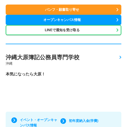
パンフ・願書取り寄せ
オープンキャンパス情報
LINEで通知を受け取る
沖縄大原簿記公務員専門学校
沖縄
本気になったら大原！
イベント・オープンキャ
初年度納入金(学費)
ンパス情報