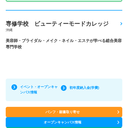
専修学校 ビューティーモードカレッジ
沖縄
美容師・ブライダル・メイク・ネイル・エステが学べる総合美容
専門学校
イベント・オープンキャ
初年度納入金(学費)
ンパス情報
パンフ・願書取り寄せ
オープンキャンパス情報