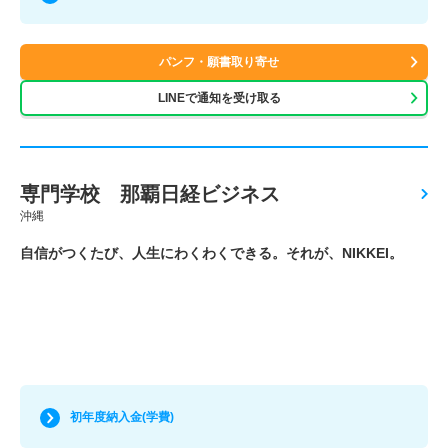
パンフ・願書取り寄せ
LINEで通知を受け取る
専門学校 那覇日経ビジネス
沖縄
自信がつくたび、人生にわくわくできる。それが、NIKKEI。
初年度納入金(学費)