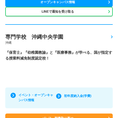
オープンキャンパス情報
LINEで通知を受け取る
専門学校 沖縄中央学園
沖縄
『保育士』『幼稚園教諭』と『医療事務』が学べる、国が指定す
る授業料減免制度認定校！
イベント・オープンキャ
初年度納入金(学費)
ンパス情報