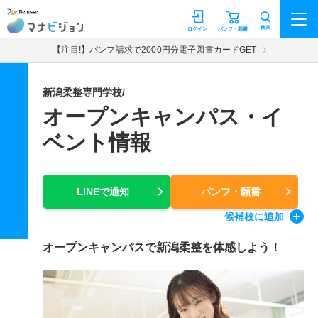
マナビジョン
検索
ログイン
パンフ・願書
【注目!】パンフ請求で2000円分電子図書カードGET
新潟柔整専門学校/
オープンキャンパス・イ
ベント情報
LINEで通知
パンフ・願書
候補校
に追加
オープンキャンパスで新潟柔整を体感しよう！