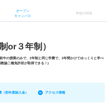
オー
プン
学校
の
特長
キャン
パス
制or３年制）
午前中の授業のみで、2年制と同じ学費で、3年間かけてゆっくりと学べ
教諭二種免許状が取得できる！)
費
（初年度納入金）
アクセス情報