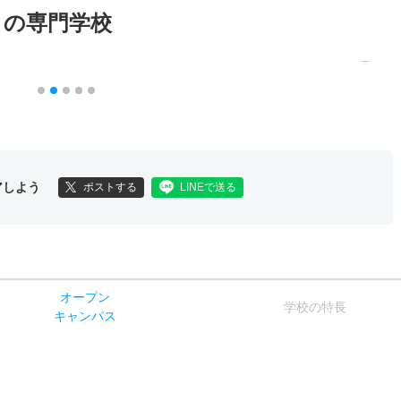
メの専門学校
アしよう
ポストする
LINEで送る
オー
プン
学校
の
特長
キャン
パス