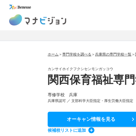
マナビジョン
ホーム
専門学校を調べる
兵庫県の専門学校一覧
カンサイホイクフクシセンモンガッコウ
関西保育福祉専門
専修学校 兵庫
兵庫県認可 ／ 文部科学大臣指定・厚生労働大臣指定
オーキャン情報
を見る
候補校
リスト
に追加