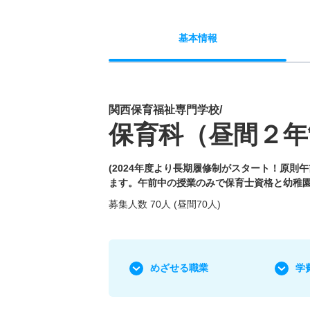
基本
情報
関西保育福祉専門学校/
保育科（昼間２年
(2024年度より長期履修制がスタート！原則
ます。午前中の授業のみで保育士資格と幼稚園
募集人数 70人 (昼間70人)
めざせる職業
学