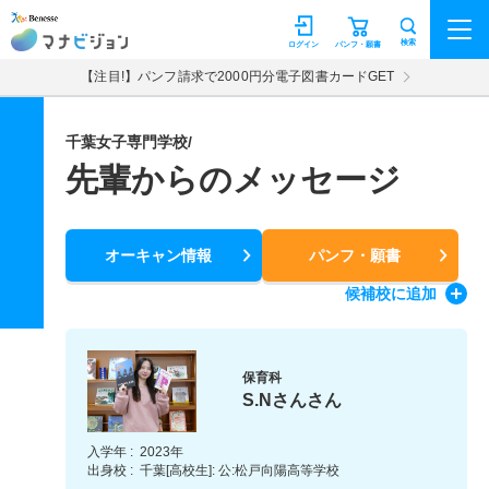
マナビジョン
検索
ログイン
パンフ・願書
【注目!】パンフ請求で2000円分電子図書カードGET
千葉女子専門学校/
先輩からのメッセージ
オーキャン情報
パンフ・願書
候補校
に追加
保育科
S.Nさんさん
入学年 :
2023年
出身校 :
千葉[高校生]: 公:松戸向陽高等学校