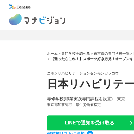
マナビジョン
ホーム
専門学校を調べる
東京都の専門学校一覧
【迷ったらこれ！】スポーツ好き必見！オープンキ
ニホンリハビリテーションセンモンガッコウ
日本リハビリテ
専修学校(職業実践専門課程を設置) 東京
東京都知事認可 厚生労働省指定
LINEで通知
を受け取る
候補校
リスト
に追加