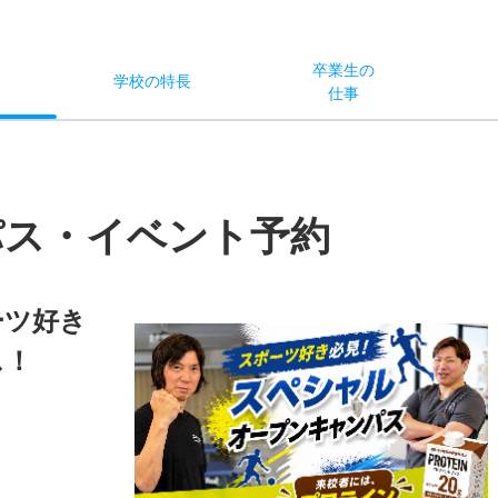
卒業生の
学校
の
特長
ス
仕事
パス・イベント予約
ーツ好き
ス！