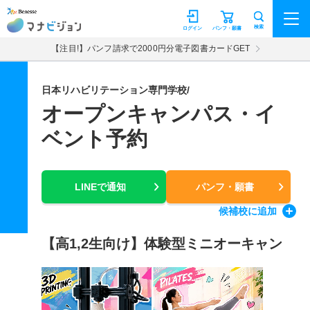
マナビジョン
検索
ログイン
パンフ・願書
【注目!】パンフ請求で2000円分電子図書カードGET
日本リハビリテーション専門学校/
オープンキャンパス・イ
ベント予約
LINEで通知
パンフ・願書
候補校
に追加
【高1,2生向け】体験型ミニオーキャン