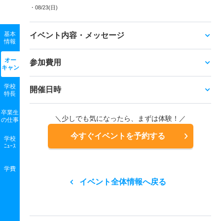
・08/23(日)
基本
イベント内容・メッセージ
情報
オー
参加費用
キャン
学校
開催日時
特長
卒業生
＼少しでも気になったら、まずは体験！／
の
仕事
今すぐイベントを予約する
学校
ﾆｭｰｽ
学費
イベント全体情報へ戻る