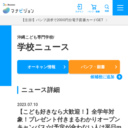
マナビジョン
検索
ログイン
パンフ・願書
【注目!】パンフ請求で2000円分電子図書カードGET
沖縄こども専門学校/
学校ニュース
オーキャン情報
パンフ・願書
候補校
に追加
ニュース詳細
2023.07.10
【こども好きなら大歓迎！】全学年対
象！プレゼント付きまるわかりオープン
キャンパス☆(予定が合わない人は平日m