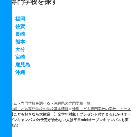
専門学校を探す
福岡
佐賀
長崎
熊本
大分
宮崎
鹿児島
沖縄
ホーム
専門学校を調べる
沖縄県の専門学校一覧
沖縄こども専門学校の学校基本情報
沖縄こども専門学校の学校ニュース
【こども好きなら大歓迎！】全学年対象！プレゼント付きまるわかりオー
プンキャンパス☆(予定が合わない人は平日miniオープンキャンパスも実
施☆)