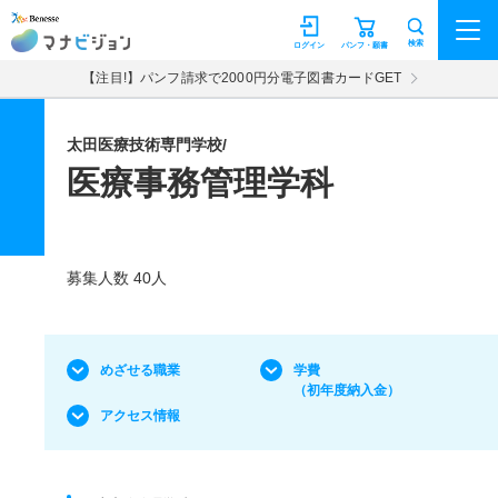
マナビジョン
検索
ログイン
パンフ・願書
【注目!】パンフ請求で2000円分電子図書カードGET
太田医療技術専門学校/
医療事務管理学科
募集人数 40人
めざせる職業
学費
（初年度納入金）
アクセス情報