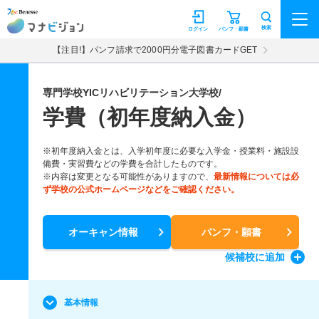
マナビジョン
検索
ログイン
パンフ・願書
【注目!】パンフ請求で2000円分電子図書カードGET
専門学校YICリハビリテーション大学校/
学費（初年度納入金）
※初年度納入金とは、入学初年度に必要な入学金・授業料・施設設
備費・実習費などの学費を合計したものです。
※内容は変更となる可能性がありますので、
最新情報については必
ず学校の公式ホームページなどをご確認ください。
オーキャン情報
パンフ・願書
候補校
に追加
基本情報