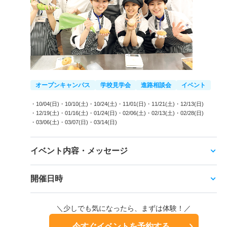
オープンキャンパス
学校見学会
進路相談会
イベント
・10/04(日)
・10/10(土)
・10/24(土)
・11/01(日)
・11/21(土)
・12/13(日)
・12/19(土)
・01/16(土)
・01/24(日)
・02/06(土)
・02/13(土)
・02/28(日)
・03/06(土)
・03/07(日)
・03/14(日)
イベント内容・メッセージ
開催日時
＼少しでも気になったら、まずは体験！／
今すぐイベントを予約する