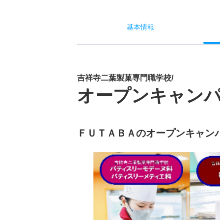
基本
情報
吉祥寺二葉製菓専門職学校/
オープンキャン
ＦＵＴＡＢＡのオープンキャン