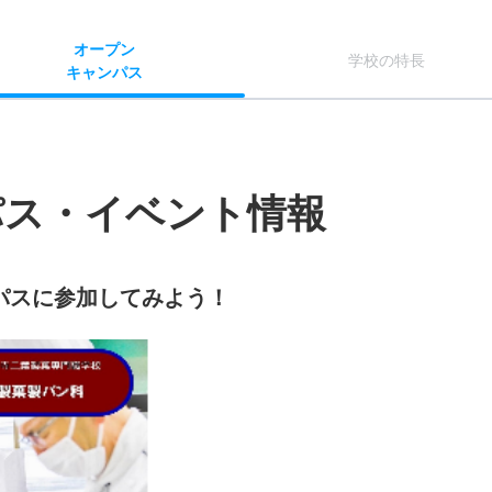
オー
プン
学校
の
特長
キャン
パス
パス・イベント情報
パスに参加してみよう！