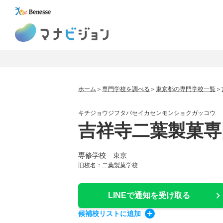
マナビジョン
ホーム
専門学校を調べる
東京都の専門学校一覧
キチジョウジフタバセイカセンモンショクガッコウ
吉祥寺二葉製菓専
専修学校 東京
旧校名：二葉製菓学校
LINEで通知
を受け取る
候補校
リスト
に追加