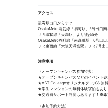
アクセス
最寄駅出口からすぐ
OsakaMetro堺筋線「扇町駅」5号出口
ＪＲ環状線「天満駅」より徒歩5分
OsakaMetro谷町線「南森町駅」6号出
ＪＲ東西線「大阪天満宮駅」ＪＲ7号出
注意事項
〈オープンキャンパス参加特典〉
★オープンキャンパスなどのイベント参
★AST Colleageオリジナルグッズを無
★学生マンションの無料体験宿泊もあり
★交通費サポート制度もあります！※希
〈参加予約方法〉