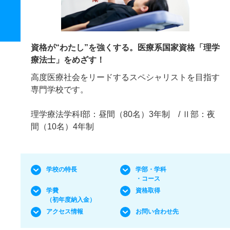
資格が“わたし”を強くする。医療系国家資格「理学
療法士」をめざす！
高度医療社会をリードするスペシャリストを目指す
専門学校です。
理学療法学科I部：昼間（80名）3年制 / Ⅱ部：夜
間（10名）4年制
学校の特長
学部・学科
・コース
学費
資格取得
（初年度納入金）
アクセス情報
お問い合わせ先