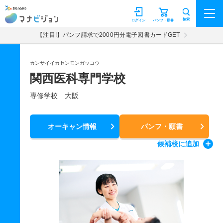
マナビジョン
検索
ログイン
パンフ・願書
【注目!】パンフ請求で2000円分電子図書カードGET
カンサイイカセンモンガッコウ
関西医科専門学校
専修学校 大阪
オーキャン情報
パンフ・願書
候補校
に追加