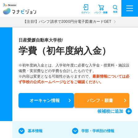
マナビジョン
検索
ログイン
パンフ・願書
【注目!】パンフ請求で2000円分電子図書カードGET
日産愛媛自動車大学校/
学費（初年度納入金）
※初年度納入金とは、入学初年度に必要な入学金・授業料・施設設
備費・実習費などの学費を合計したものです。
※内容は変更となる可能性がありますので、
最新情報については必
ず学校の公式ホームページなどをご確認ください。
オーキャン情報
パンフ・願書
候補校
に追加
基本情報
学部・学科別の情報