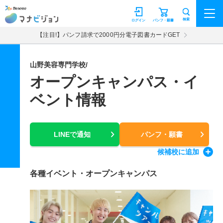
マナビジョン
検索
ログイン
パンフ・願書
【注目!】パンフ請求で2000円分電子図書カードGET
山野美容専門学校/
オープンキャンパス・イ
ベント情報
LINEで通知
パンフ・願書
候補校
に追加
各種イベント・オープンキャンパス