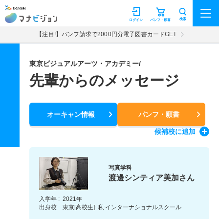
マナビジョン
検索
ログイン
パンフ・願書
【注目!】パンフ請求で2000円分電子図書カードGET
東京ビジュアルアーツ・アカデミー/
先輩からのメッセージ
オーキャン情報
パンフ・願書
候補校
に追加
写真学科
渡邊シンティア美加さん
入学年 :
2021年
出身校 :
東京[高校生]: 私:インターナショナルスクール