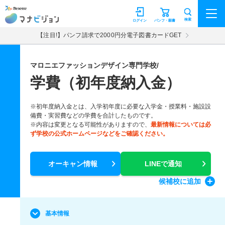
マナビジョン
検索
ログイン
パンフ・願書
【注目!】パンフ請求で2000円分電子図書カードGET
マロニエファッションデザイン専門学校/
学費（初年度納入金）
※初年度納入金とは、入学初年度に必要な入学金・授業料・施設設
備費・実習費などの学費を合計したものです。
※内容は変更となる可能性がありますので、
最新情報については必
ず学校の公式ホームページなどをご確認ください。
オーキャン情報
LINEで通知
候補校
に追加
基本情報