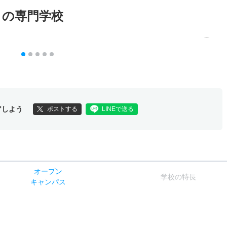
メの専門学校
アしよう
ポストする
LINEで送る
オー
プン
学校
の
特長
キャン
パス