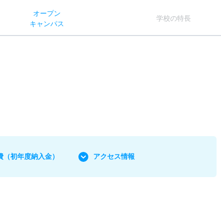
オー
プン
学校
の
特長
キャン
パス
費
（初年度納入金）
アクセス情報