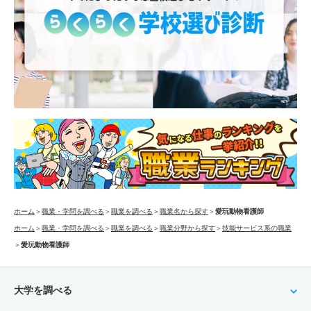
ホーム
＞
職業・学問を調べる
＞
職業を調べる
＞
職業名から探す
＞
愛玩動物看護師
ホーム
＞
職業・学問を調べる
＞
職業を調べる
＞
職業分野から探す
＞
技能サービス系の職業
＞
愛玩動物看護師
大学を調べる