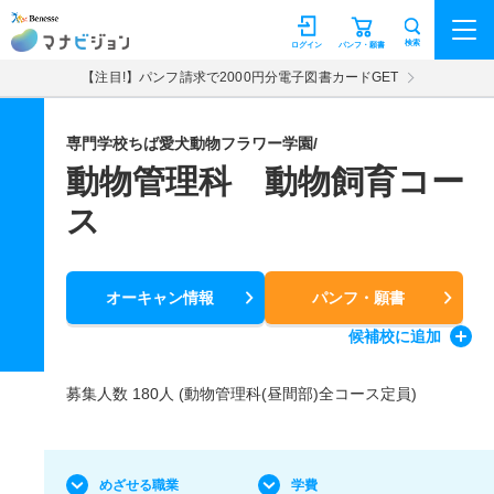
マナビジョン
検索
ログイン
パンフ・願書
【注目!】パンフ請求で2000円分電子図書カードGET
専門学校ちば愛犬動物フラワー学園/
動物管理科 動物飼育コー
ス
オーキャン情報
パンフ・願書
候補校
に追加
募集人数 180人 (動物管理科(昼間部)全コース定員)
めざせる職業
学費