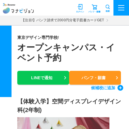
マナビジョン
検索
ログイン
パンフ・願書
【注目!】パンフ請求で2000円分電子図書カードGET
東京デザイン専門学校/
オープンキャンパス・イ
ベント予約
LINEで通知
パンフ・願書
候補校
に追加
【体験入学】空間ディスプレイデザイン
科(2年制)