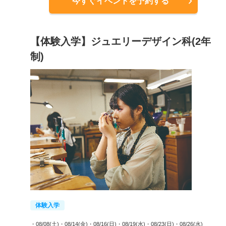
今すぐイベントを予約する
【体験入学】ジュエリーデザイン科(2年
制)
体験入学
・08/08(土)
・08/14(金)
・08/16(日)
・08/19(水)
・08/23(日)
・08/26(水)