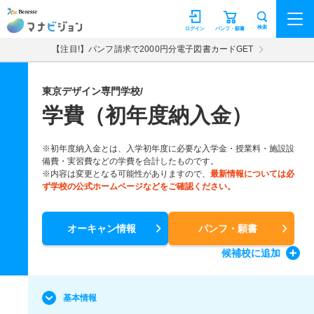
マナビジョン
検索
ログイン
パンフ・願書
【注目!】パンフ請求で2000円分電子図書カードGET
東京デザイン専門学校/
学費（初年度納入金）
※初年度納入金とは、入学初年度に必要な入学金・授業料・施設設
備費・実習費などの学費を合計したものです。
※内容は変更となる可能性がありますので、
最新情報については必
ず学校の公式ホームページなどをご確認ください。
オーキャン情報
パンフ・願書
候補校
に追加
基本情報