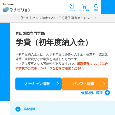
マナビジョン
検索
ログイン
パンフ・願書
【注目!】パンフ請求で2000円分電子図書カードGET
青山製図専門学校/
学費（初年度納入金）
※初年度納入金とは、入学初年度に必要な入学金・授業料・施設設
備費・実習費などの学費を合計したものです。
※内容は変更となる可能性がありますので、
最新情報については必
ず学校の公式ホームページなどをご確認ください。
オーキャン情報
パンフ・願書
候補校
に追加
基本情報