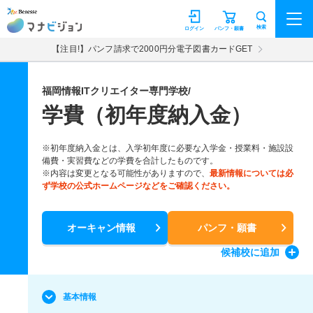
マナビジョン
検索
ログイン
パンフ・願書
【注目!】パンフ請求で2000円分電子図書カードGET
福岡情報ITクリエイター専門学校/
学費（初年度納入金）
※初年度納入金とは、入学初年度に必要な入学金・授業料・施設設
備費・実習費などの学費を合計したものです。
※内容は変更となる可能性がありますので、
最新情報については必
ず学校の公式ホームページなどをご確認ください。
オーキャン情報
パンフ・願書
候補校
に追加
基本情報