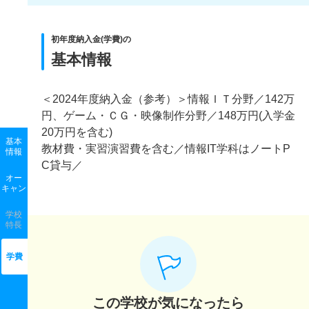
初年度納入金(学費)の
基本情報
＜2024年度納入金（参考）＞情報ＩＴ分野／142万
円、ゲーム・ＣＧ・映像制作分野／148万円(入学金
20万円を含む)
基本
教材費・実習演習費を含む／情報IT学科はノートP
情報
C貸与／
オー
キャン
学校
特長
学費
この学校が気になったら