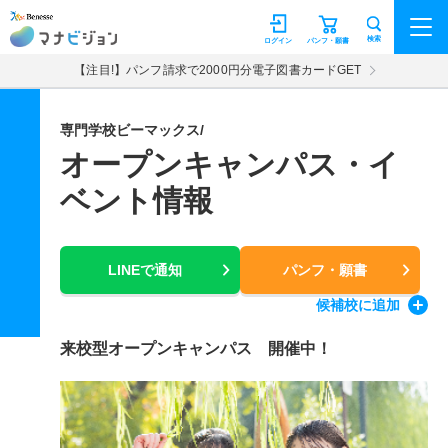
マナビジョン
検索
ログイン
パンフ・願書
【注目!】パンフ請求で2000円分電子図書カードGET
専門学校ビーマックス/
オープンキャンパス・イ
ベント情報
LINEで通知
パンフ・願書
候補校
に追加
来校型オープンキャンパス 開催中！