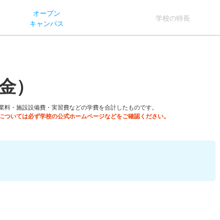
オー
プン
学校
の
特長
キャン
パス
金）
業料・施設設備費・実習費などの学費を合計したものです。
については必ず学校の公式ホームページなどをご確認ください。