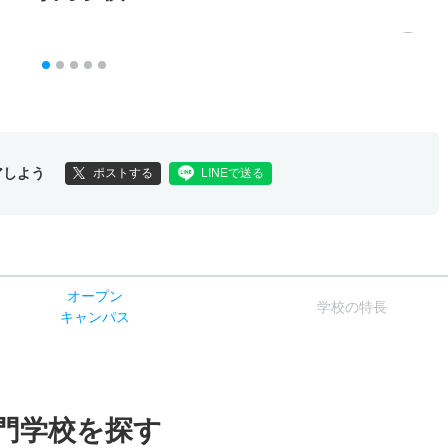
アしよう
ポストする
LINEで送る
オー
プン
学校
の
特長
キャン
パス
門学校を探す