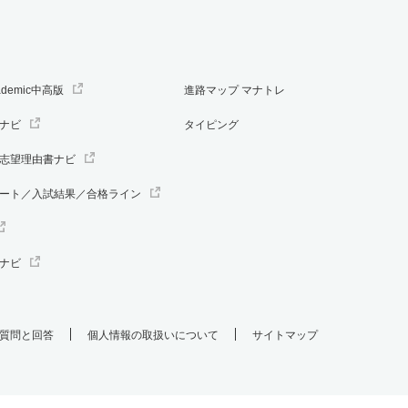
ademic中高版
進路マップ マナトレ
ナビ
タイピング
志望理由書ナビ
ート／入試結果／合格ライン
ナビ
質問と回答
個人情報の取扱いについて
サイトマップ