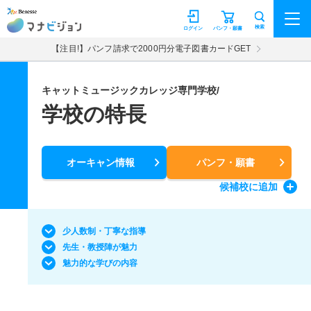
マナビジョン
検索
ログイン
パンフ・願書
【注目!】パンフ請求で2000円分電子図書カードGET
キャットミュージックカレッジ専門学校/
学校の特長
オーキャン情報
パンフ・願書
候補校
に追加
少人数制・丁寧な指導
先生・教授陣が魅力
魅力的な学びの内容