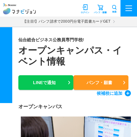
マナビジョン
検索
ログイン
パンフ・願書
【注目!】パンフ請求で2000円分電子図書カードGET
仙台総合ビジネス公務員専門学校/
オープンキャンパス・イ
ベント情報
LINEで通知
パンフ・願書
候補校
に追加
オープンキャンパス