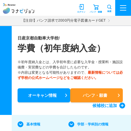
マナビジョン
検索
ログイン
パンフ・願書
【注目!】パンフ請求で2000円分電子図書カードGET
日産京都自動車大学校/
学費（初年度納入金）
※初年度納入金とは、入学初年度に必要な入学金・授業料・施設設
備費・実習費などの学費を合計したものです。
※内容は変更となる可能性がありますので、
最新情報については必
ず学校の公式ホームページなどをご確認ください。
オーキャン情報
パンフ・願書
候補校
に追加
基本情報
学部・学科別の情報