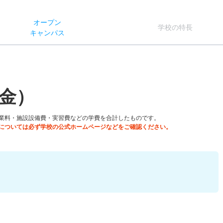
オー
プン
学校
の
特長
キャン
パス
金）
業料・施設設備費・実習費などの学費を合計したものです。
については必ず学校の公式ホームページなどをご確認ください。