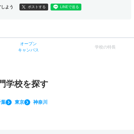
アしよう
ポストする
LINEで送る
オー
プン
学校
の
特長
キャン
パス
門学校を探す
千葉
東京
神奈川