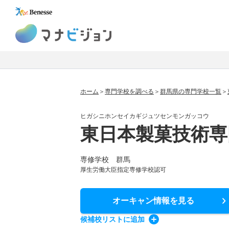
マナビジョン
ホーム
専門学校を調べる
群馬県の専門学校一覧
ヒガシニホンセイカギジュツセンモンガッコウ
東日本製菓技術専
専修学校 群馬
厚生労働大臣指定専修学校認可
オーキャン情報
を見る
候補校
リスト
に追加