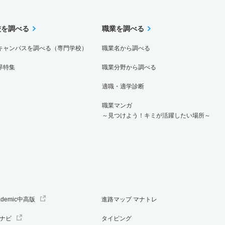
校を調べる
職業を調べる
キャンパスを調べる（専門学校）
職業名から調べる
界特集
職業分野から調べる
適職・適学診断
職業マンガ
～見つけよう！キミが活躍したい場所～
ademic中高版
進路マップ マナトレ
ナビ
タイピング