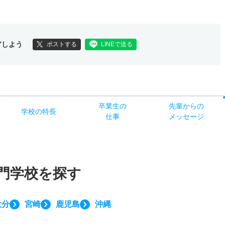
アしよう
ポストする
LINEで送る
卒業生の
先輩からの
学校
の
特長
仕事
メッセージ
門学校を探す
大分
宮崎
鹿児島
沖縄