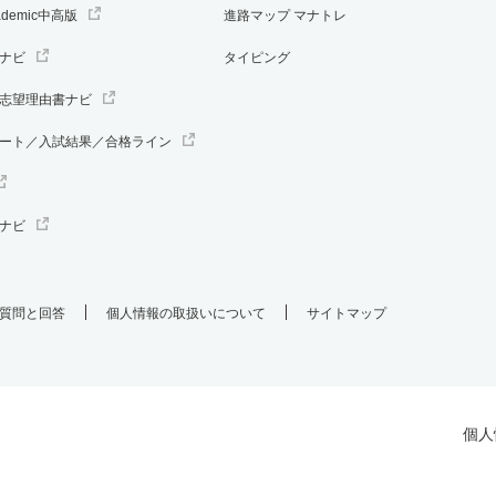
ademic中高版
進路マップ マナトレ
ナビ
タイピング
志望理由書ナビ
ート／入試結果／合格ライン
ナビ
質問と回答
個人情報の取扱いについて
サイトマップ
個人
.