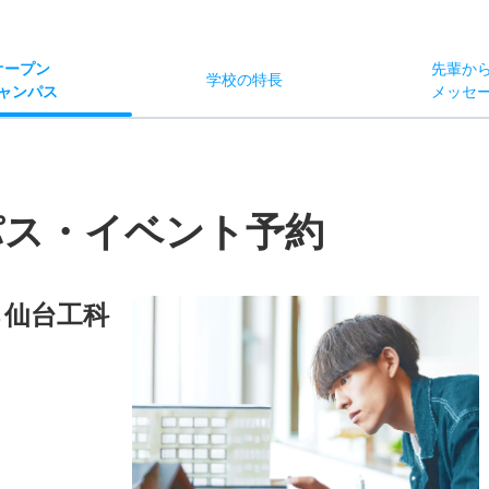
オー
プン
先輩か
学校
の
特長
ャン
パス
メッセ
パス・イベント予約
ら仙台工科