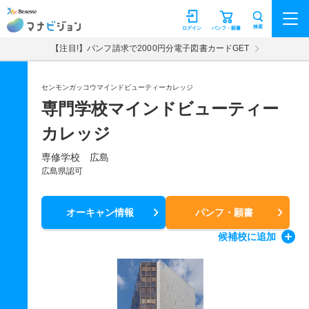
マナビジョン
検索
ログイン
パンフ・願書
【注目!】パンフ請求で2000円分電子図書カードGET
センモンガッコウマインドビューティーカレッジ
専門学校マインドビューティー
カレッジ
専修学校 広島
広島県認可
オーキャン情報
パンフ・願書
候補校
に追加