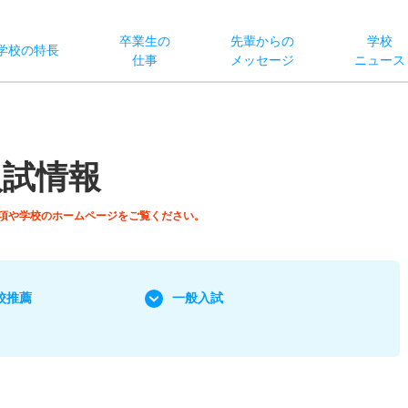
卒業生の
先輩からの
学校
学校
の
特長
仕事
メッセージ
ニュース
入試情報
項や学校のホームページをご覧ください。
校推薦
一般入試