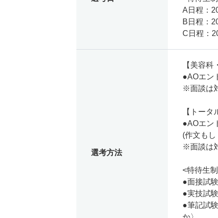
A日程：20
B日程：20
C日程：20
【美容科
●AOエ
※面談は
【トータ
●AOエ
(作文もし
※面談は
選考方法
<特待生制
●面接試
●実技試
●筆記試
か〉