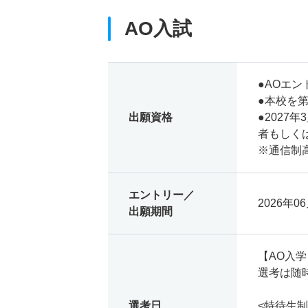
AO入試
●AOエ
●本校を
出願資格
●202
者もしく
※通信制
エントリー／
2026年06
出願期間
【AO入
選考は随
選考日
<特待生制