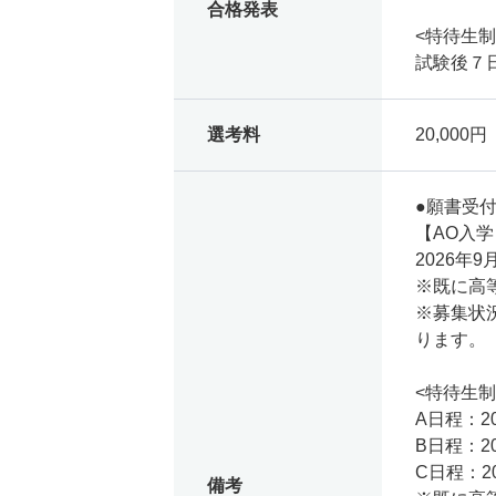
合格発表
<特待生制
試験後７
選考料
20,000円
●願書受
【AO入
2026年9
※既に高
※募集状
ります。
<特待生制
A日程：20
B日程：20
C日程：20
備考