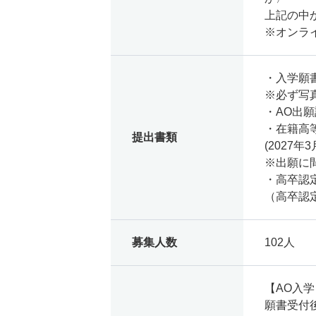
上記の中
※オンラ
・入学願
※必ず写
・AO出
・在籍高
提出書類
(2027
※出願に
・高卒認
（高卒認
募集人数
102人
【AO入学
願書受付