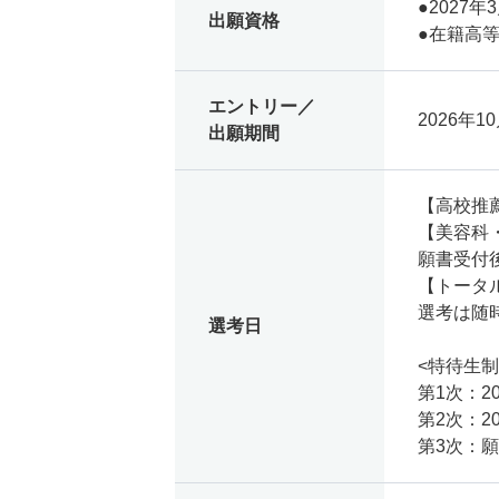
●2027
出願資格
●在籍高
エントリー／
2026年10
出願期間
【高校推
【美容科
願書受付
【トータ
選考は随
選考日
<特待生制
第1次：2
第2次：2
第3次：