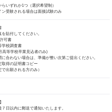
からいずれか1つ（選択希望制）
イン受験される場合は面接試験のみ
書
真を貼付してください。
願許可書
等学校調査書
年3月高等学校卒業見込者のみ)
間に合わない場合は、準備が整い次第ご提出ください。
定取得の証明書コピー
定で出願される方のみ）
】
後７日以内に郵送で通知いたします。