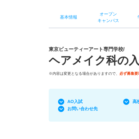
オー
プン
基本
情報
キャン
パス
東京ビューティーアート専門学校/
ヘアメイク科の
※内容は変更となる場合がありますので、
必ず募集要
AO入試
高
お問い合わせ先