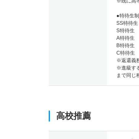
※既に高
●特待生
SS特待生
S特待生
A特待生
B特待生
C特待生
※返還義
※進級す
まで同じ
高校推薦