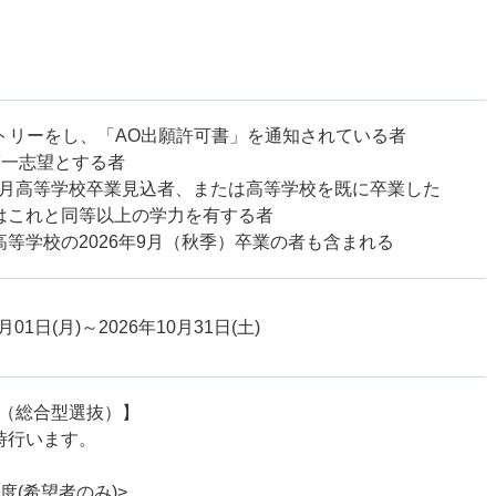
ントリーをし、「AO出願許可書」を通知されている者
第一志望とする者
7年3月高等学校卒業見込者、または高等学校を既に卒業した
はこれと同等以上の学力を有する者
高等学校の2026年9月（秋季）卒業の者も含まれる
月01日(月)
～2026年10月31日(土)
学（総合型選抜）】
時行います。
度(希望者のみ)>