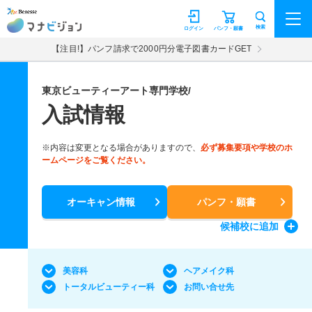
マナビジョン
検索
ログイン
パンフ・願書
【注目!】パンフ請求で2000円分電子図書カードGET
東京ビューティーアート専門学校/
入試情報
※内容は変更となる場合がありますので、
必ず募集要項や学校のホ
ームページをご覧ください。
オーキャン情報
パンフ・願書
候補校
に追加
美容科
ヘアメイク科
トータルビューティー科
お問い合せ先