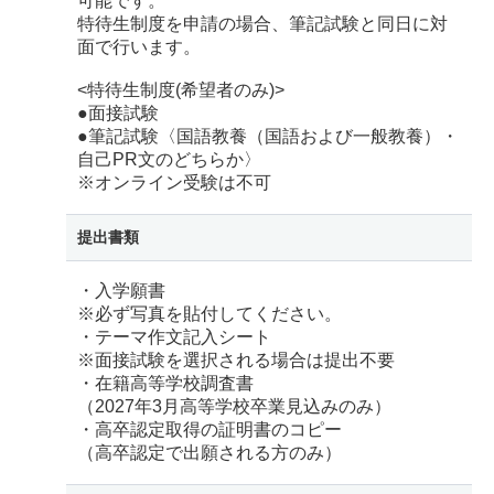
可能です。
特待生制度を申請の場合、筆記試験と同日に対
面で行います。
<特待生制度(希望者のみ)>
●面接試験
●筆記試験〈国語教養（国語および一般教養）・
自己PR文のどちらか〉
※オンライン受験は不可
提出書類
・入学願書
※必ず写真を貼付してください。
・テーマ作文記入シート
※面接試験を選択される場合は提出不要
・在籍高等学校調査書
（2027年3月高等学校卒業見込みのみ）
・高卒認定取得の証明書のコピー
（高卒認定で出願される方のみ）