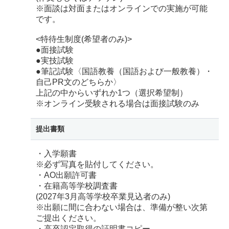
※面談は対面またはオンラインでの実施が可能
です。
<特待生制度(希望者のみ)>
●面接試験
●実技試験
●筆記試験〈国語教養（国語および一般教養）・
自己PR文のどちらか〉
上記の中からいずれか1つ（選択希望制）
※オンライン受験される場合は面接試験のみ
提出書類
・入学願書
※必ず写真を貼付してください。
・AO出願許可書
・在籍高等学校調査書
(2027年3月高等学校卒業見込者のみ)
※出願に間に合わない場合は、準備が整い次第
ご提出ください。
・高卒認定取得の証明書コピー