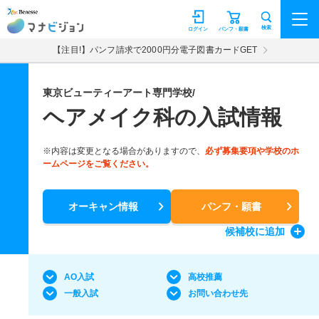
マナビジョン
検索
ログイン
パンフ・願書
【注目!】パンフ請求で2000円分電子図書カードGET
東京ビューティーアート専門学校/
ヘアメイク科の入試情報
※内容は変更となる場合がありますので、
必ず募集要項や学校のホ
ームページをご覧ください。
オーキャン情報
パンフ・願書
候補校
に追加
AO入試
高校推薦
一般入試
お問い合わせ先