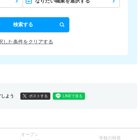
なりたい職業を選択する
検索する
択した条件をクリアする
アしよう
ポストする
LINEで送る
オー
プン
学校
の
特長