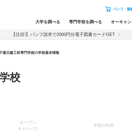
パンフ・願
大学を調べる
専門学校を調べる
オーキャン
【注目!】パンフ請求で2000円分電子図書カードGET
千葉日建工科専門学校の学校基本情報
学校
オー
プン
学校
の
特長
キャン
パス