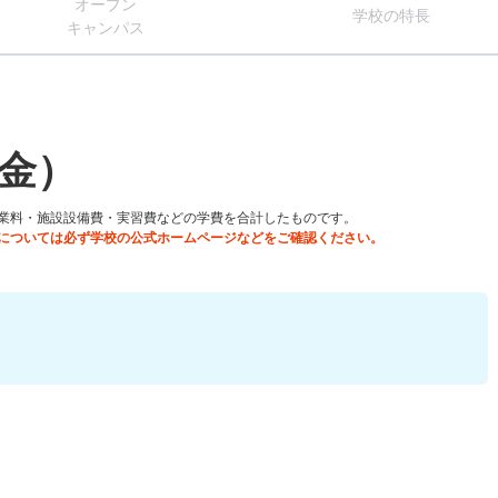
オー
プン
学校
の
特長
キャン
パス
金）
業料・施設設備費・実習費などの学費を合計したものです。
については必ず学校の公式ホームページなどをご確認ください。