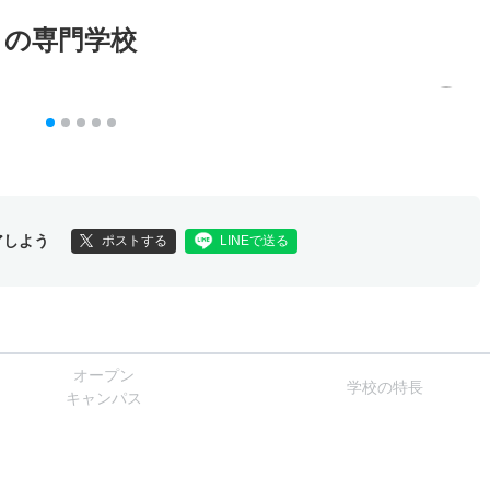
メの専門学校
アしよう
ポストする
LINEで送る
オー
プン
学校
の
特長
キャン
パス