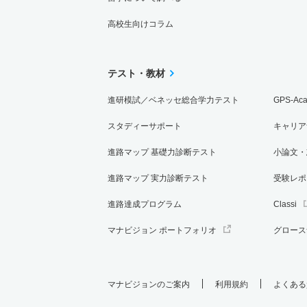
高校生向けコラム
テスト・教材
進研模試／ベネッセ総合学力テスト
GPS-Ac
スタディーサポート
キャリア
進路マップ 基礎力診断テスト
小論文・
進路マップ 実力診断テスト
受験レポ
進路達成プログラム
Classi
マナビジョン ポートフォリオ
グロース
マナビジョンのご案内
利用規約
よくある